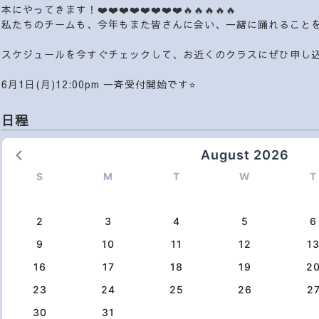
本にやってきます！❤️❤️❤️❤️❤️❤️❤️❤️🔥🔥🔥🔥🔥
私たちのチームも、今年もまた皆さんに会い、一緒に踊れること
スケジュールを今すぐチェックして、お近くのクラスにぜひ申し
6月1日(月)12:00pm 一斉受付開始です⭐️
日程
August 2026
S
M
T
W
T
2
3
4
5
6
9
10
11
12
1
16
17
18
19
2
23
24
25
26
2
30
31