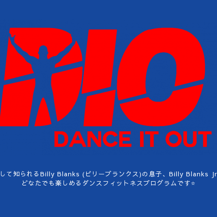
隊長として知られるBilly Blanks (ビリーブランクス)の息子、Billy Bl
どなたでも楽しめるダンスフィットネスプログラムです⭐️